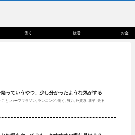
働く
就活
お金
一緒っていうやつ、少し分かったような気がする
いこと
,
ハーフマラソン
,
ランニング
,
働く
,
努力
,
外資系
,
新卒
,
走る