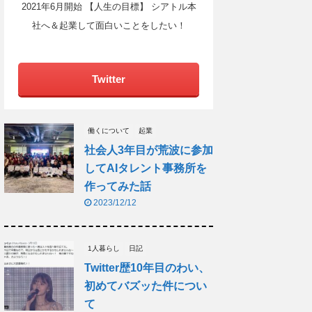
2021年6月開始 【人生の目標】 シアトル本
社へ＆起業して面白いことをしたい！
Twitter
働くについて
起業
社会人3年目が荒波に参加
してAIタレント事務所を
作ってみた話
2023/12/12
1人暮らし
日記
Twitter歴10年目のわい、
初めてバズッた件につい
て