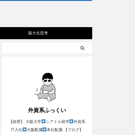
阪大生思考
外資系ふっくい
【経歴】 大阪大学
シアトル留学
外資系
IT入社
大阪配属
本社配属 【ブログ】