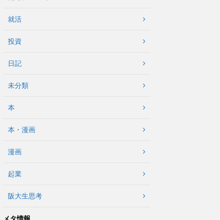
就活
投資
日記
未分類
本
本・漫画
漫画
起業
阪大生思考
メタ情報