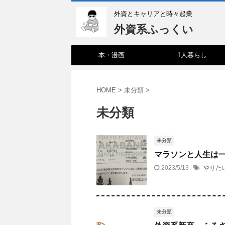
外資とキャリアと時々起業
外資系ふっくい
本・漫画
1人暮らし
HOME
>
未分類
>
未分類
未分類
マラソンと人生は
2023/5/13
やりた
未分類