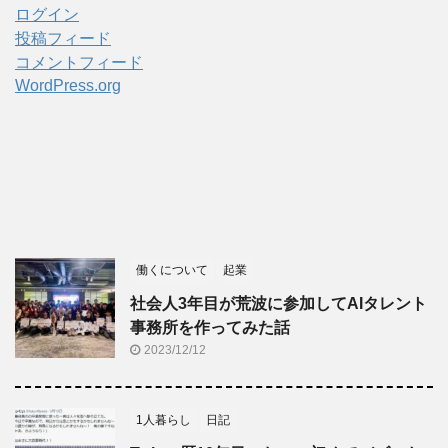
ログイン
投稿フィード
コメントフィード
WordPress.org
働くについて
起業
社会人3年目が荒波に参加してAIタレント
事務所を作ってみた話
2023/12/12
1人暮らし
日記