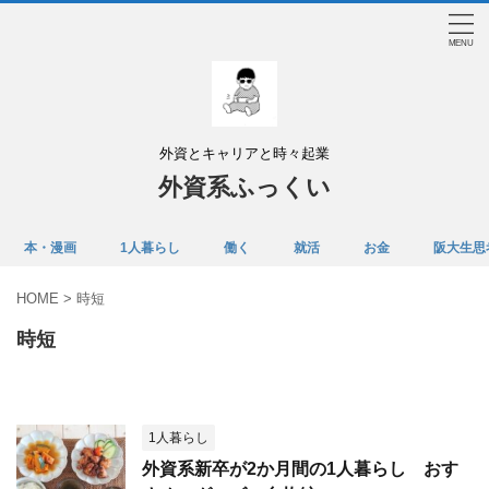
外資とキャリアと時々起業
外資系ふっくい
本・漫画
1人暮らし
働く
就活
お金
阪大生思
HOME
>
時短
時短
1人暮らし
外資系新卒が2か月間の1人暮らし おす