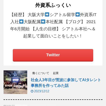
外資系ふっくい
【経歴】 大阪大学
シアトル留学
外資系IT
入社
大阪配属
本社配属 【ブログ】 2021
年6月開始 【人生の目標】 シアトル本社へ＆
起業して面白いことをしたい！
Twitter
働くについて
起業
社会人3年目が荒波に参加してAIタレント
事務所を作ってみた話
2023/12/12