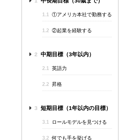
1
中長期目標（30歳まで）
1.1
①アメリカ本社で勤務する
1.2
②起業を経験する
2
中期目標（3年以内）
2.1
英語力
2.2
昇格
3
短期目標（1年以内の目標）
3.1
ロールモデルを見つける
3.2
何でも手を挙げる