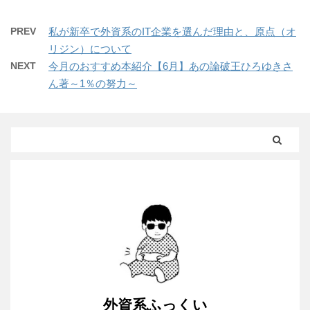
PREV
私が新卒で外資系のIT企業を選んだ理由と、原点（オ
リジン）について
NEXT
今月のおすすめ本紹介【6月】あの論破王ひろゆきさ
ん著～1％の努力～
外資系ふっくい