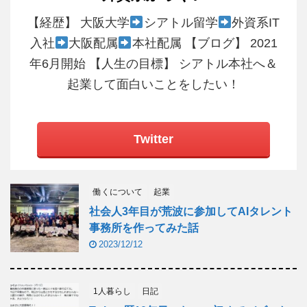
【経歴】 大阪大学
シアトル留学
外資系IT
入社
大阪配属
本社配属 【ブログ】 2021
年6月開始 【人生の目標】 シアトル本社へ＆
起業して面白いことをしたい！
Twitter
働くについて
起業
社会人3年目が荒波に参加してAIタレント
事務所を作ってみた話
2023/12/12
1人暮らし
日記