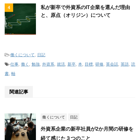
私が新卒で外資系のIT企業を選んだ理由
4
と、原点（オリジン）について
-
働くについて
,
日記
-
仕事
,
働く
,
勉強
,
外資系
,
就活
,
新卒
,
本
,
目標
,
研修
,
英会話
,
英語
,
読
書
,
軸
関連記事
働くについて
日記
外資系企業の新卒社員が2か月間の研修を
経て感じた３つのこと