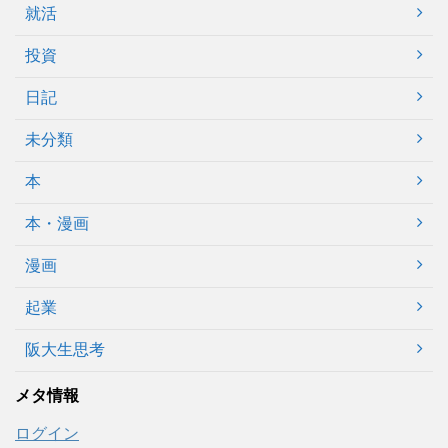
就活
投資
日記
未分類
本
本・漫画
漫画
起業
阪大生思考
メタ情報
ログイン